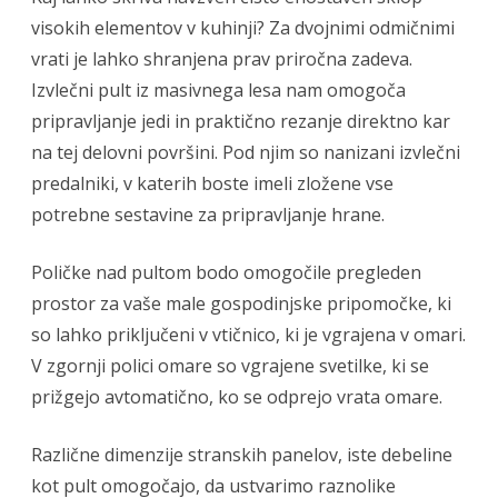
visokih elementov v kuhinji? Za dvojnimi odmičnimi
vrati je lahko shranjena prav priročna zadeva.
Izvlečni pult iz masivnega lesa nam omogoča
pripravljanje jedi in praktično rezanje direktno kar
na tej delovni površini. Pod njim so nanizani izvlečni
predalniki, v katerih boste imeli zložene vse
potrebne sestavine za pripravljanje hrane.
Poličke nad pultom bodo omogočile pregleden
prostor za vaše male gospodinjske pripomočke, ki
so lahko priključeni v vtičnico, ki je vgrajena v omari.
V zgornji polici omare so vgrajene svetilke, ki se
prižgejo avtomatično, ko se odprejo vrata omare.
Različne dimenzije stranskih panelov, iste debeline
kot pult omogočajo, da ustvarimo raznolike