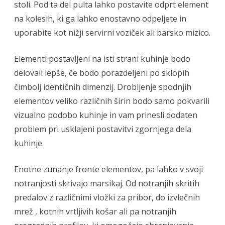
stoli. Pod ta del pulta lahko postavite odprt element
na kolesih, ki ga lahko enostavno odpeljete in
uporabite kot nižji servirni voziček ali barsko mizico.
Elementi postavljeni na isti strani kuhinje bodo
delovali lepše, če bodo porazdeljeni po sklopih
čimbolj identičnih dimenzij. Drobljenje spodnjih
elementov veliko različnih širin bodo samo pokvarili
vizualno podobo kuhinje in vam prinesli dodaten
problem pri usklajeni postavitvi zgornjega dela
kuhinje.
Enotne zunanje fronte elementov, pa lahko v svoji
notranjosti skrivajo marsikaj. Od notranjih skritih
predalov z različnimi vložki za pribor, do izvlečnih
mrež , kotnih vrtljivih košar ali pa notranjih