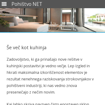
Pohištvo NET
Preskoči
na
vsebino
Še več kot kuhinja
Zadovoljstvo, ki ga prinašajo nove rešitve v
kuhinjski postavitvi je vedno večje. Lep izgled in
hkrati maksimalna izkoriščenost elementov je
rezultat nenehnega raziskovanja strokovnjakov v
pohištveni industriji, ki nas vedno znova
presenečajo z nečim novim.
Kaj lahko skriva navzven čisto enostaven sklop