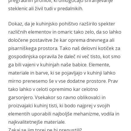
pregradnih profilov, ki omogočajo shranjevanje
steklenic ali živil tudi v predalnikih.
Dokaz, da je kuhinjsko pohištvo razširilo spekter
različnih elementov in omaric tako zelo, da so lahko
določene postavitve že kar oprema dnevnega ali
pisarniškega prostora. Tako naš delovni kotiček za
gospodinjska opravila že daleč ni več tisto, kot smo
ga bili vajeni v kuhinjah naše babice. Elemente,
materiale in barve, ki se pojavljajo v kuhinji lahko
mirno prenesemo še v vse dodatne prostore. Prav
tako lahko v celoti opremimo kar celotno
garsonjero. Vsekakor so ravno oblikovalci in
proizvajalci kuhinj tisti, ki bodo najprej v svojih
elementih uporabili najboljše mehanizme, vodila in
najkvalitetnejše materiale.
Zakaj se jim torej ne bi prepustili?