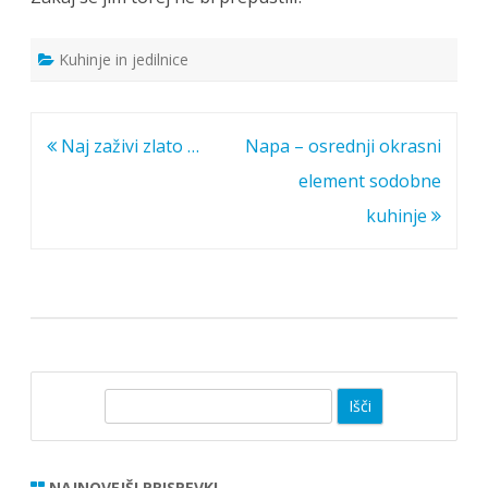
Kuhinje in jedilnice
Navigacija
Naj zaživi zlato …
Napa – osrednji okrasni
prispevka
element sodobne
kuhinje
I
š
č
i
NAJNOVEJŠI PRISPEVKI